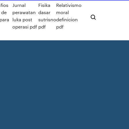
fios
Jurnal
Fisika
Relativismo
 de
perawatan
dasar
moral
 para
luka post
sutrisno
definicion
operasi pdf
pdf
pdf