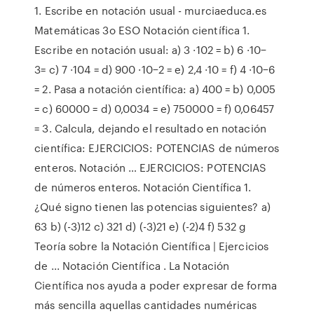
1. Escribe en notación usual - murciaeduca.es
Matemáticas 3o ESO Notación cientíﬁca 1.
Escribe en notación usual: a) 3 ·102 = b) 6 ·10−
3= c) 7 ·104 = d) 900 ·10−2 = e) 2,4 ·10 = f) 4 ·10−6
= 2. Pasa a notación cientíﬁca: a) 400 = b) 0,005
= c) 60000 = d) 0,0034 = e) 750000 = f) 0,06457
= 3. Calcula, dejando el resultado en notación
cientíﬁca: EJERCICIOS: POTENCIAS de números
enteros. Notación … EJERCICIOS: POTENCIAS
de números enteros. Notación Científica 1.
¿Qué signo tienen las potencias siguientes? a)
63 b) (-3)12 c) 321 d) (-3)21 e) (-2)4 f) 532 g
Teoría sobre la Notación Científica | Ejercicios
de ... Notación Científica . La Notación
Científica nos ayuda a poder expresar de forma
más sencilla aquellas cantidades numéricas