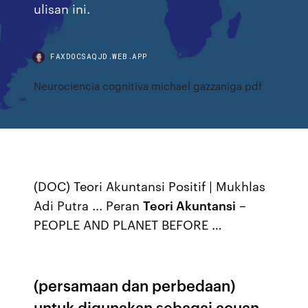
ulisan ini.
FAXDOCSAQJD.WEB.APP
Neurociencia cognitiva michael gazzaniga pdf
(DOC) Teori Akuntansi Positif | Mukhlas
Adi Putra ... Peran
Teori Akuntansi
–
PEOPLE AND PLANET BEFORE …
(persamaan dan perbedaan)
untuk digunakan sebagai acuan